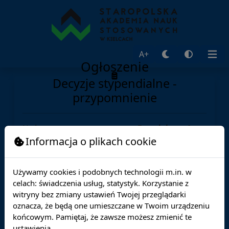
A+
Ogłoszenie
Decyzje stypendialne -
przypomnienie
Nadawca:
Brandeburg Anna
Adresat:
Informacja o plikach cookie
Opublikowane:
29.05.2026
Ważne do:
12.06.2026
Używamy cookies i podobnych technologii m.in. w
celach: świadczenia usług, statystyk. Korzystanie z
Przypominamy o konieczności podpisania decyzji
witryny bez zmiany ustawień Twojej przeglądarki
stypendialnych - zarówno zmienających wysokość
oznacza, że będą one umieszczane w Twoim urządzeniu
stypendiów, jak i tych, które były rozpatrywane pod
końcowym. Pamiętaj, że zawsze możesz zmienić te
koniec maja!
ustawienia.