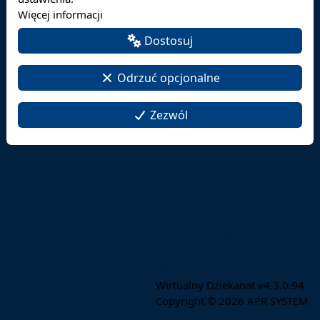
Więcej informacji
Dostosuj
Odrzuć opcjonalne
Zezwól
Mapa strony
Deklaracja dostępności
Zmień ustawienia cookies
Wirtualny Dziekanat v4.3.0.94
Copyright © 2026
APR SYSTEM